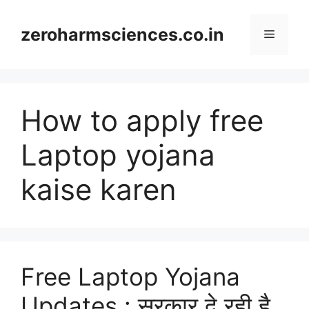
Skip
to
zeroharmsciences.co.in
Menu
content
How to apply free
Laptop yojana
kaise karen
Free Laptop Yojana
Updates : सरकार दे रही है