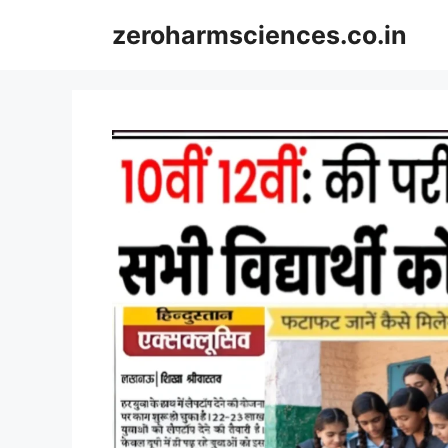
Skip
zeroharmsciences.co.in
to
content