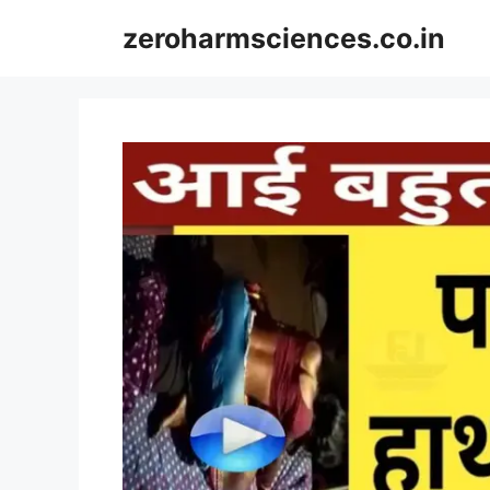
Skip
zeroharmsciences.co.in
to
content