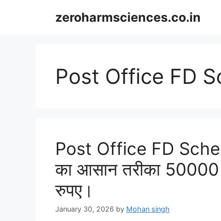
Skip
zeroharmsciences.co.in
to
content
Post Office FD
Post Office FD Schem
का आसान तरीका 50000 न
रुपए।
January 30, 2026
by
Mohan singh